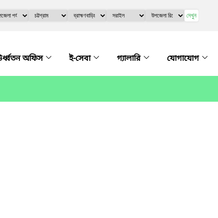
দেখুন
র্ধ্বতন অফিস
ই-সেবা
গ্যালারি
যোগাযোগ