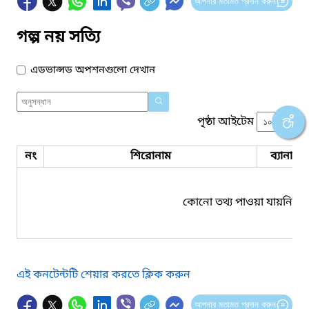
আপনার মতামত প্রদান করুন
গল্প নয় সত্যি
এডভান্সড অপশনগুলো দেখান
পৃষ্ঠা আইটেম
নং
শিরোনাম
ব্যানার 
কোনো তথ্য পাওয়া যায়নি।
এই কনটেন্টটি শেয়ার করতে ক্লিক করুন
আপনার মতামত প্রদান করুন