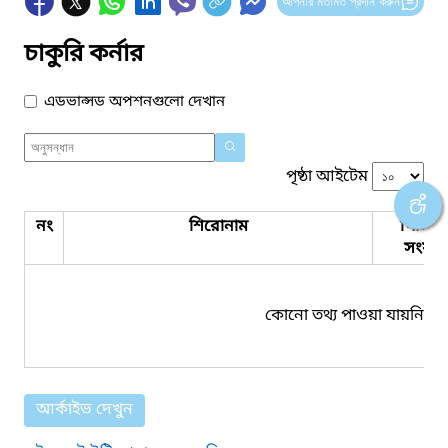
আপনার মতামত প্রদান করুন
চাকুরি কর্নার
এডভান্সড অপশনগুলো দেখান
পৃষ্ঠা আইটেম
নং
শিরোনাম
পিডিএ
সংযুক্ত
কোনো তথ্য পাওয়া যায়নি।
আর্কাইভ দেখুন